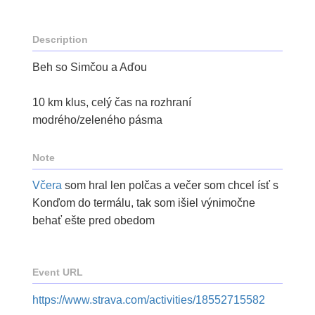
Description
Beh so Simčou a Aďou
10 km klus, celý čas na rozhraní
modrého/zeleného pásma
Note
Včera
som hral len polčas a večer som chcel ísť s
Konďom do termálu, tak som išiel výnimočne
behať ešte pred obedom
Event URL
https://www.strava.com/activities/18552715582