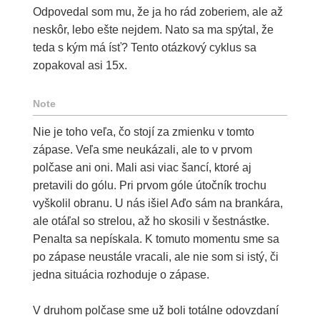
Odpovedal som mu, že ja ho rád zoberiem, ale až
neskôr, lebo ešte nejdem. Nato sa ma spýtal, že
teda s kým má ísť? Tento otázkový cyklus sa
zopakoval asi 15x.
Note
Nie je toho veľa, čo stojí za zmienku v tomto
zápase. Veľa sme neukázali, ale to v prvom
polčase ani oni. Mali asi viac šancí, ktoré aj
pretavili do gólu. Pri prvom góle útočník trochu
vyškolil obranu. U nás išiel Aďo sám na brankára,
ale otáľal so strelou, až ho skosili v šestnástke.
Penalta sa nepískala. K tomuto momentu sme sa
po zápase neustále vracali, ale nie som si istý, či
jedna situácia rozhoduje o zápase.
V druhom polčase sme už boli totálne odovzdaní