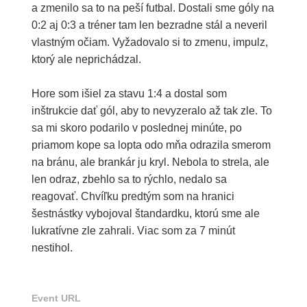
a zmenilo sa to na peší futbal. Dostali sme góly na
0:2 aj 0:3 a tréner tam len bezradne stál a neveril
vlastným očiam. Vyžadovalo si to zmenu, impulz,
ktorý ale neprichádzal.
Hore som išiel za stavu 1:4 a dostal som
inštrukcie dať gól, aby to nevyzeralo až tak zle. To
sa mi skoro podarilo v poslednej minúte, po
priamom kope sa lopta odo mňa odrazila smerom
na bránu, ale brankár ju kryl. Nebola to strela, ale
len odraz, zbehlo sa to rýchlo, nedalo sa
reagovať. Chvíľku predtým som na hranici
šestnástky vybojoval štandardku, ktorú sme ale
lukratívne zle zahrali. Viac som za 7 minút
nestihol.
Event URL