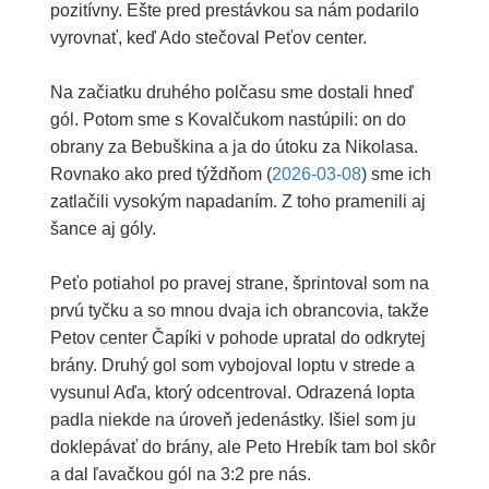
pozitívny. Ešte pred prestávkou sa nám podarilo
vyrovnať, keď Ado stečoval Peťov center.
Na začiatku druhého polčasu sme dostali hneď
gól. Potom sme s Kovalčukom nastúpili: on do
obrany za Bebuškina a ja do útoku za Nikolasa.
Rovnako ako pred týždňom (
2026-03-08
) sme ich
zatlačili vysokým napadaním. Z toho pramenili aj
šance aj góly.
Peťo potiahol po pravej strane, šprintoval som na
prvú tyčku a so mnou dvaja ich obrancovia, takže
Petov center Čapíki v pohode upratal do odkrytej
brány. Druhý gol som vybojoval loptu v strede a
vysunul Aďa, ktorý odcentroval. Odrazená lopta
padla niekde na úroveň jedenástky. Išiel som ju
doklepávať do brány, ale Peto Hrebík tam bol skôr
a dal ľavačkou gól na 3:2 pre nás.