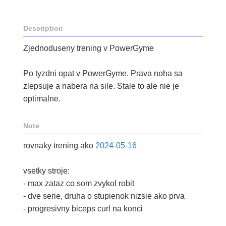
Description
Zjednoduseny trening v PowerGyme
Po tyzdni opat v PowerGyme. Prava noha sa
zlepsuje a nabera na sile. Stale to ale nie je
optimalne.
Note
rovnaky trening ako
2024-05-16
vsetky stroje:
- max zataz co som zvykol robit
- dve serie, druha o stupienok nizsie ako prva
- progresivny biceps curl na konci