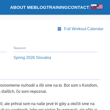
ABOUT ME
BLOG
TRAINING
CONTACT
|
Full Workout Calendar
Season
Spring 2026 Slovakia
 rovnomerne rozhodil a išli sme na to. Bol som s Konďom,
 ďalších, čo som nepoznal.
0, ale prihral som na naše prvé tri góly a otočili sme na
li na vavrínoch, lebo oni nielen že vyrovnali, ale ešte aj