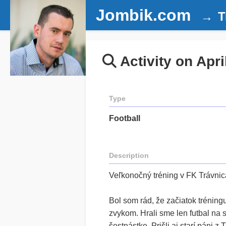
Jombik.com
T
Activity on Apri
Type
Football
Description
Veľkonočný tréning v FK Trávnic
Bol som rád, že začiatok tréning
zvykom. Hrali sme len futbal na 
šestnástke. Prišli aj starí páni z