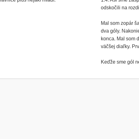
odskočili na rozd
Mal som zopár šan
dva góly. Nakonie
konca. Mal som d
väčšej diaľky. Pr
Keďže sme gól ned