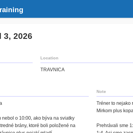
raining
l 3, 2026
Location
TRAVNICA
Note
a
Tréner to nejako
Mirkom plus kopa
u nebol o 10:00, ako býva na sviatky
stredné brány, ktoré boli položené na
Prehrávali sme 1:
 Trávnice plus nejakí mladí.
1:4. Asi sme zaspa