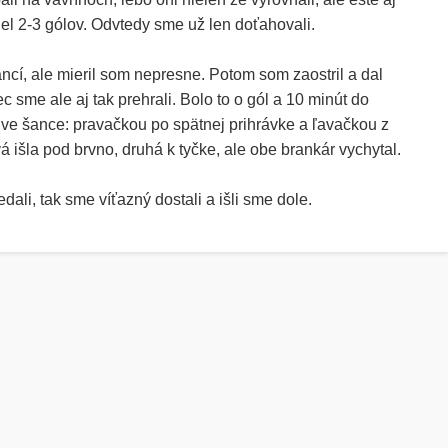
iel 2-3 gólov. Odvtedy sme už len doťahovali.
cí, ale mieril som nepresne. Potom som zaostril a dal
c sme ale aj tak prehrali. Bolo to o gól a 10 minút do
ve šance: pravačkou po spätnej prihrávke a ľavačkou z
vá išla pod brvno, druhá k tyčke, ale obe brankár vychytal.
ali, tak sme víťazný dostali a išli sme dole.