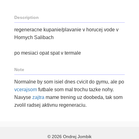
Description
regeneracne kupanie/plavanie v horucej vode v
Hornych Salibach
po mesiaci opat spat v termale
Note
Normalne by som isiel dnes cvicit do gymu, ale po
vcerajsom
futbale som mal trochu tazke nohy.
Navyse
zajtra
mame trening uz doobeda, tak som
zvolil radsej aktivnu regeneraciu.
© 2026 Ondrej Jombik