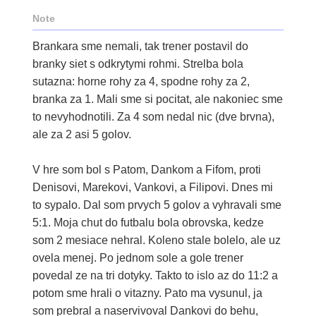
Note
Brankara sme nemali, tak trener postavil do
branky siet s odkrytymi rohmi. Strelba bola
sutazna: horne rohy za 4, spodne rohy za 2,
branka za 1. Mali sme si pocitat, ale nakoniec sme
to nevyhodnotili. Za 4 som nedal nic (dve brvna),
ale za 2 asi 5 golov.
V hre som bol s Patom, Dankom a Fifom, proti
Denisovi, Marekovi, Vankovi, a Filipovi. Dnes mi
to sypalo. Dal som prvych 5 golov a vyhravali sme
5:1. Moja chut do futbalu bola obrovska, kedze
som 2 mesiace nehral. Koleno stale bolelo, ale uz
ovela menej. Po jednom sole a gole trener
povedal ze na tri dotyky. Takto to islo az do 11:2 a
potom sme hrali o vitazny. Pato ma vysunul, ja
som prebral a naservivoval Dankovi do behu,