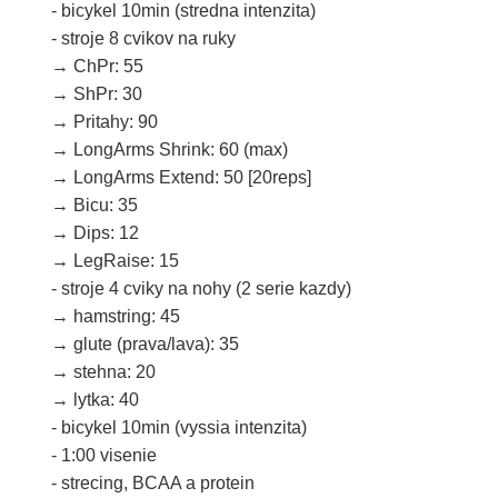
- bicykel 10min (stredna intenzita)
- stroje 8 cvikov na ruky
→ ChPr: 55
→ ShPr: 30
→ Pritahy: 90
→ LongArms Shrink: 60 (max)
→ LongArms Extend: 50 [20reps]
→ Bicu: 35
→ Dips: 12
→ LegRaise: 15
- stroje 4 cviky na nohy (2 serie kazdy)
→ hamstring: 45
→ glute (prava/lava): 35
→ stehna: 20
→ lytka: 40
- bicykel 10min (vyssia intenzita)
- 1:00 visenie
- strecing, BCAA a protein