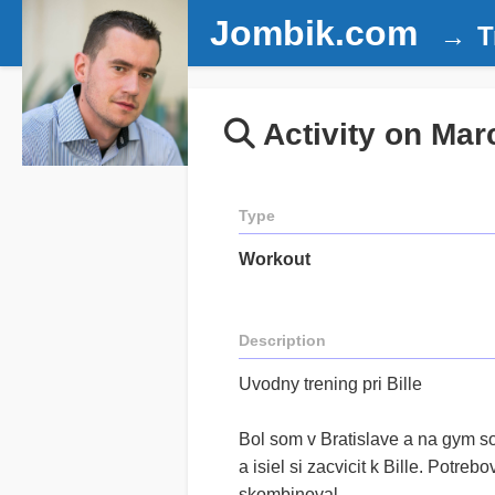
Jombik.com
T
Activity on Mar
Type
Workout
Description
Uvodny trening pri Bille
Bol som v Bratislave a na gym so
a isiel si zacvicit k Bille. Potreb
skombinoval.