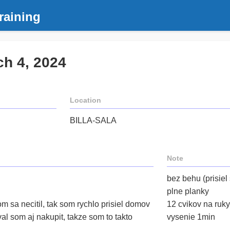
raining
ch 4, 2024
Location
BILLA-SALA
Note
bez behu (prisie
plne planky
m sa necitil, tak som rychlo prisiel domov
12 cvikov na ruky
oval som aj nakupit, takze som to takto
vysenie 1min