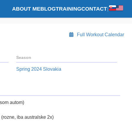
ABOUT ME
BLOG
TRAINING
CONTACT
|
Full Workout Calendar
Season
Spring 2024 Slovakia
l som autom)
 (rozne, iba australske 2x)